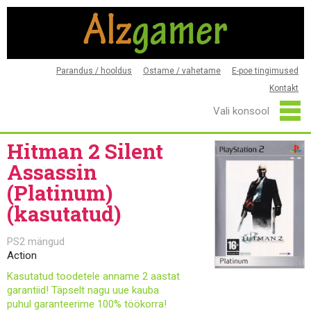
Parandus / hooldus
Ostame / vahetame
E-poe tingimused
Kontakt
Hitman 2 Silent
Assassin
(Platinum)
(kasutatud)
PS2 mängud
Action
Kasutatud toodetele anname 2 aastat
garantiid! Täpselt nagu uue kauba
puhul garanteerime 100% töökorra!