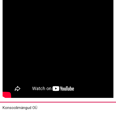
Konsoolimängud OÜ