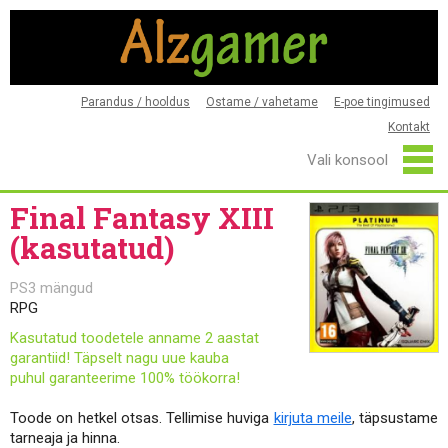
Parandus / hooldus
Ostame / vahetame
E-poe tingimused
Kontakt
Final Fantasy XIII
(kasutatud)
PS3 mängud
RPG
Kasutatud toodetele anname 2 aastat
garantiid! Täpselt nagu uue kauba
puhul garanteerime 100% töökorra!
Toode on hetkel otsas. Tellimise huviga
kirjuta meile
, täpsustame
tarneaja ja hinna.