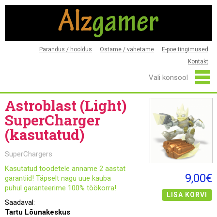
Parandus / hooldus
Ostame / vahetame
E-poe tingimused
Kontakt
Astroblast (Light)
SuperCharger
(kasutatud)
SuperChargers
Kasutatud toodetele anname 2 aastat
9,00€
garantiid! Täpselt nagu uue kauba
puhul garanteerime 100% töökorra!
LISA KORVI
Saadaval:
Tartu Lõunakeskus