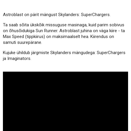
Astroblast on pärit mängust Skylanders: SuperChargers.
Ta saab sõita ükskõik missuguse masinaga, kuid parim sobivus
on õhusõidukiga Sun Runner. Astroblast juhina on väga kiire - ta
Max Speed (tippkiirus) on maksimaalselt hea. Kiirendus on
samuti suurepärane.
Kujuke ühildub järgmiste Skylanders mängudega: SuperChargers
ja Imaginators.