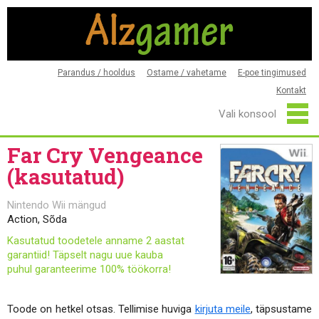
Parandus / hooldus
Ostame / vahetame
E-poe tingimused
Kontakt
Far Cry Vengeance
(kasutatud)
Nintendo Wii mängud
Action, Sõda
Kasutatud toodetele anname 2 aastat
garantiid! Täpselt nagu uue kauba
puhul garanteerime 100% töökorra!
Toode on hetkel otsas. Tellimise huviga
kirjuta meile
, täpsustame