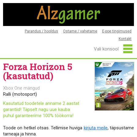
Parandus / hooldus
Ostame / vahetame
E-poe tingimused
Kontakt
Forza Horizon 5
(kasutatud)
Xbox One mängud
Ralli (motosport)
Kasutatud toodetele anname 2 aastat
garantiid! Täpselt nagu uue kauba
puhul garanteerime 100% töökorra!
Toode on hetkel otsas. Tellimise huviga
kirjuta meile
, täpsustame
tarneaja ja hinna.