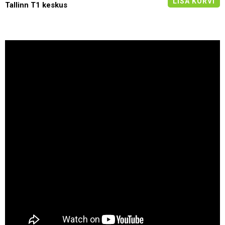
LISA KORVI
Tallinn T1 keskus