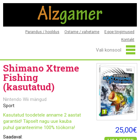
Parandus / hooldus
Ostame / vahetame
E-poe tingimused
Kontakt
Shimano Xtreme
Fishing
(kasutatud)
Nintendo Wii mängud
Sport
Kasutatud toodetele anname 2 aastat
garantiid! Täpselt nagu uue kauba
puhul garanteerime 100% töökorra!
25,00€
Saadaval: