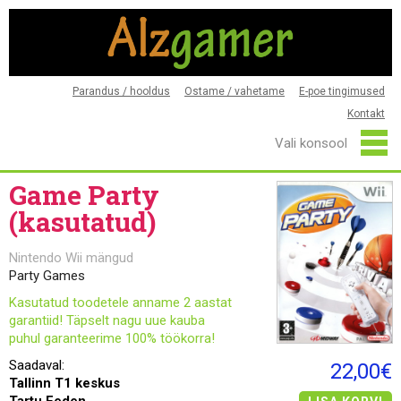
Parandus / hooldus
Ostame / vahetame
E-poe tingimused
Kontakt
Game Party
(kasutatud)
Nintendo Wii mängud
Party Games
Kasutatud toodetele anname 2 aastat
garantiid! Täpselt nagu uue kauba
puhul garanteerime 100% töökorra!
Saadaval:
22,00€
Tallinn T1 keskus