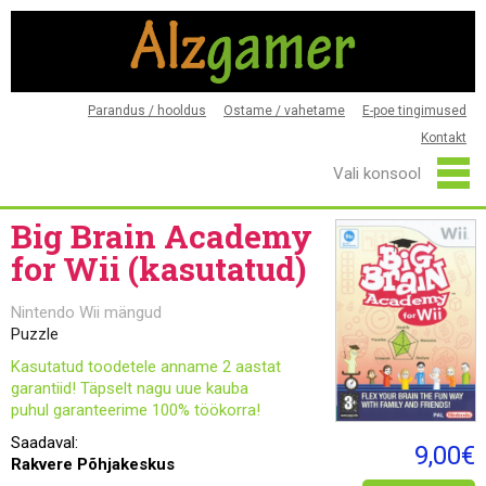
Parandus / hooldus
Ostame / vahetame
E-poe tingimused
Kontakt
Big Brain Academy
for Wii (kasutatud)
Nintendo Wii mängud
Puzzle
Kasutatud toodetele anname 2 aastat
garantiid! Täpselt nagu uue kauba
puhul garanteerime 100% töökorra!
Saadaval:
9,00€
Rakvere Põhjakeskus